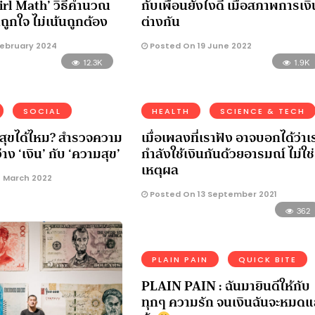
 ‘Girl Math’ วิธีคำนวณ
กับเพื่อนยังไงดี เมื่อสภาพการเงิ
ถูกใจ ไม่เน้นถูกต้อง
ต่างกัน
February 2024
Posted On 19 June 2022
12.3K
1.9K
SOCIAL
HEALTH
SCIENCE & TECH
มสุขได้ไหม? สำรวจความ
เมื่อเพลงที่เราฟัง อาจบอกได้ว่าเ
่าง ‘เงิน’ กับ ‘ความสุข’
กำลังใช้เงินกันด้วยอารมณ์ ไม่ใช่
เหตุผล
 March 2022
Posted On 13 September 2021
362
PLAIN PAIN
QUICK BITE
PLAIN PAIN : ฉันมายินดีให้กับ
ทุกๆ ความรัก จนเงินฉันจะหมดแ