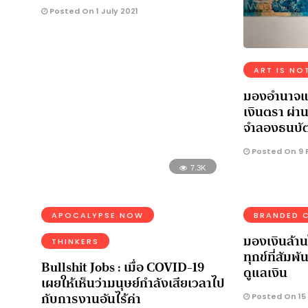
Posted On 1 July 2021
ART IS NO
มองอำนาจแ
เงินตรา ผ่า
จำลองธนบัตร
Posted On 9 
7.3K
APOCALYPSE NOW
BRANDED 
มองเงินล้าน
THINKERS
ทุกข์ที่สัมพ
Bullshit Jobs : เมื่อ COVID-19
ดูแลเงิน
เผยให้เห็นว่ามนุษย์กำลังเสียเวลาไป
กับการงานอันไร้ค่า
Posted On 15