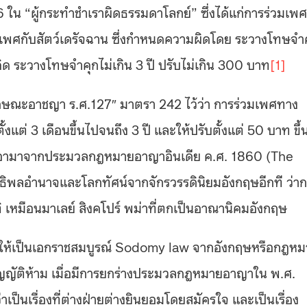
6 ใน “ผู้กระทำชำเราผิดธรรมดาโลกย์” ซึ่งได้แก่การร่วมเพศ
พศกับสัตว์เดรัจฉาน ซึ่งกำหนดความผิดโดย ระวางโทษจำ
วมคิด ระวางโทษจำคุกไม่เกิน 3 ปี ปรับไม่เกิน 300 บาท
[1]
ักษณะอาชญา ร.ศ.127″ มาตรา 242 ไว้ว่า การร่วมเพศทาง
แต่ 3 เดือนขึ้นไปจนถึง 3 ปี และให้ปรับตั้งแต่ 50 บาท ขึ้
อกเอามาจากประมวลกฎหมายอาญาอินเดีย ค.ศ. 1860 (The
ธิพลอำนาจและโลกทัศน์จากจักรวรรดินิยมอังกฤษอีกที ว่า
เหมือนมาเลย์ สิงคโปร์ พม่าที่ตกเป็นอาณานิคมอังกฤษ
ๆ ให้เป็นเอกราชสมบูรณ์ Sodomy law จากอังกฤษหรือกฎห
ัญญัติห้าม เมื่อมีการยกร่างประมวลกฎหมายอาญาใน พ.ศ.
็นเรื่องที่ต่างฝ่ายต่างยินยอมโดยสมัครใจ และเป็นเรื่อง