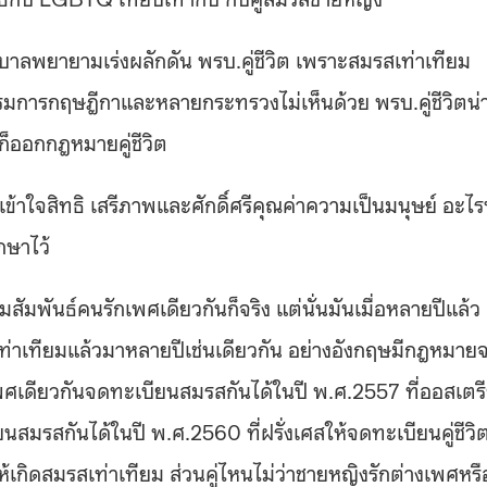
บาลพยายามเร่งผลักดัน พรบ.คู่ชีวิต เพราะสมรสเท่าเทียม
รมการกฤษฎีกาและหลายกระทรวงไม่เห็นด้วย พรบ.คู่ชีวิตน่
็ออกกฎหมายคู่ชีวิต
ข้าใจสิทธิ เสรีภาพและศักดิ์ศรีคุณค่าความเป็นมนุษย์ อะไรท
กษาไว้
ัมพันธ์คนรักเพศเดียวกันก็จริง แต่นั่นมันเมื่อหลายปีแล้ว
ท่าเทียมแล้วมาหลายปีเช่นเดียวกัน อย่างอังกฤษมีกฎหมาย
ักเพศเดียวกันจดทะเบียนสมรสกันได้ในปี พ.ศ.2557 ที่ออสเตร
ยนสมรสกันได้ในปี พ.ศ.2560 ที่ฝรั่งเศสให้จดทะเบียนคู่ชีวิ
เกิดสมรสเท่าเทียม ส่วนคู่ไหนไม่ว่าชายหญิงรักต่างเพศหรื