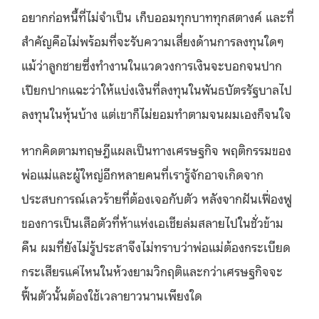
อยากก่อหนี้ที่ไม่จำเป็น เก็บออมทุกบาททุกสตางค์ และที่
สำคัญคือไม่พร้อมที่จะรับความเสี่ยงด้านการลงทุนใดๆ
แม้ว่าลูกชายซึ่งทำงานในแวดวงการเงินจะบอกจนปาก
เปียกปากแฉะว่าให้แบ่งเงินที่ลงทุนในพันธบัตรรัฐบาลไป
ลงทุนในหุ้นบ้าง แต่เขาก็ไม่ยอมทำตามจนผมเองก็จนใจ
หากคิดตามทฤษฎีแผลเป็นทางเศรษฐกิจ พฤติกรรมของ
พ่อแม่และผู้ใหญ่อีกหลายคนที่เรารู้จักอาจเกิดจาก
ประสบการณ์เลวร้ายที่ต้องเจอกับตัว หลังจากฝันเฟื่องฟู
ของการเป็นเสือตัวที่ห้าแห่งเอเชียล่มสลายไปในชั่วข้าม
คืน ผมที่ยังไม่รู้ประสาจึงไม่ทราบว่าพ่อแม่ต้องกระเบียด
กระเสียรแค่ไหนในห้วงยามวิกฤติและกว่าเศรษฐกิจจะ
ฟื้นตัวนั้นต้องใช้เวลายาวนานเพียงใด