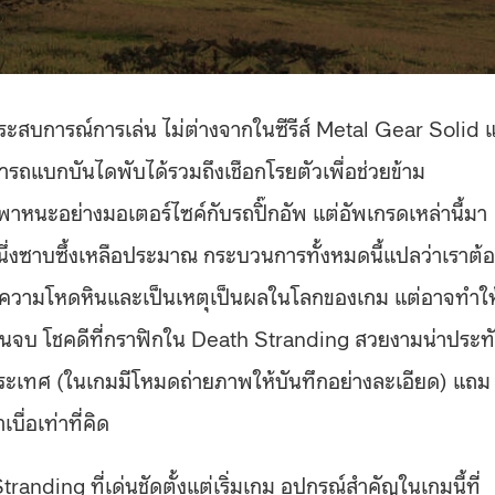
สบการณ์การเล่น ไม่ต่างจากในซีรีส์ Metal Gear Solid แ
มารถแบกบันไดพับได้รวมถึงเชือกโรยตัวเพื่อช่วยข้าม
พาหนะอย่างมอเตอร์ไซค์กับรถปิ๊กอัพ แต่อัพเกรดเหล่านี้มา
งหนึ่งซาบซึ้งเหลือประมาณ กระบวนการทั้งหมดนี้แปลว่าเราต้
ับความโหดหินและเป็นเหตุเป็นผลในโลกของเกม แต่อาจทำให
จนจบ โชคดีที่กราฟิกใน Death Stranding สวยงามน่าประท
ิประเทศ (ในเกมมีโหมดถ่ายภาพให้บันทึกอย่างละเอียด) แถม
ื่อเท่าที่คิด
nding ที่เด่นชัดตั้งแต่เริ่มเกม อุปกรณ์สำคัญในเกมนี้ที่