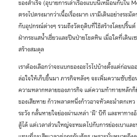
ของสำเร็จ (อุบายการเล่าเรื่องแบบนี้เหมือนกับใน 
ตรงไปตรงมากว่าเนื้อเรื่องมาก เรามีเดินอย่างระมัด
กับอุปกรณ์ต่างๆ รวมถึงวัตถุดิบที่ใช้สร้างโดยปริ๊น
ฝ่ากระแสน้ำเชี่ยวและปีนป่ายโขดหิน เมื่อใดที่เดิ
สร้างสมดุล
เราต้องเลือกว่าจะแบกของอะไรไปบ้างตั้งแต่ก่อน
ล่อใจให้เก็บขึ้นมา ภารกิจหลังๆ จะเพิ่มความซับซ้อน
ความหลากหลายของภารกิจ แต่ความท้าทายหลักก็ยังค
ของเสียหาย ก้าวพลาดหนึ่งก้าวอาจหัวคะมำตกเหว
ระวัง กลั้นหายใจย่องผ่านเหล่า ‘ผี’ บีที และหาทางอ้
สู้ได้ แต่เวลาส่วนใหญ่จะหมดไปกับการย่องเบาและห
แทนที่จะเสียเวลาต่อกรกับศัตรู เพราะนั่นหมายถึงคะ