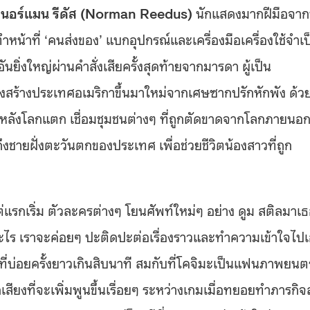
ย
นอร์แมน รีดัส
(Norman Reedus)
นักแสดงมากฝีมือจาก
ทำหน้าที่ ‘คนส่งของ’ แบกอุปกรณ์และเครื่องมือเครื่องใช้จำเป
ยิ่งใหญ่ผ่านคำสั่งเสียครั้งสุดท้ายจากมารดา ผู้เป็น
่างสร้างประเทศอเมริกาขึ้นมาใหม่จากเศษซากปรักหักพัง ด้ว
็ตหลังโลกแตก เชื่อมชุมชนต่างๆ ที่ถูกตัดขาดจากโลกภายนอ
ึงชายฝั่งตะวันตกของประเทศ เพื่อช่วยชีวิตน้องสาวที่ถูก
ต่แรกเริ่ม ตัวละครต่างๆ โยนศัพท์ใหม่ๆ อย่าง ดูม สติลมาเธ
ืออะไร เราจะค่อยๆ ปะติดปะต่อเรื่องราวและทำความเข้าใจไป
่บ่อยครั้งยาวเกินสิบนาที สมกับที่โคจิมะเป็นแฟนภาพยนตร
สียงที่จะเพิ่มพูนขึ้นเรื่อยๆ ระหว่างเกมเมื่อทยอยทำภารกิจส