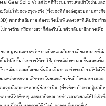
Metal Gear Solid V) แต่โชคดีที่ระบบการเล่นเข้าใจง่ายและ
ระวังไม่ให้ของพะรุงพะรัง (ทั้งของที่ต้องส่งชุมชนตามภารกิจ
ต์ 3D) ตกหล่นเสียหาย ต้องระวังเป็นพิเศษเวลาที่เดินข้ามห้ว
นเซไปทางซ้าย หรือทางขวาก็ต้องรีบโยกตัวกลับมาอีกทางเพื่อ
ออกจากฐาน และระหว่างทางก็จะเจอสัมภาระอีกมากมายที่ล่
ขึ้นไปอีกขั้นด้วยการให้เราใช้อุปกรณ์ต่างๆ มากขึ้นและเพิ่ม
งเดิมตลอดทั้งเกม นั่นคือ เดินทางอย่างระมัดระวังไม่ให้
 ของหล่นกระจายเสียหาย ในขณะเดียวกันก็ต้องคอยระแวด
อมจุดมั่วสุมของพวกผู้ก่อการร้าย (ซึ่งจริงๆ ถ้าอยากสู้เราก็
ลบหนีไปเงียบๆ และเราก็จะอยากทำเวลาส่งของให้ได้เร็วที่
แนนที่สูงขึ้นและการได้ ‘ไลก์’ จากคนอื่นมากขึ้น)