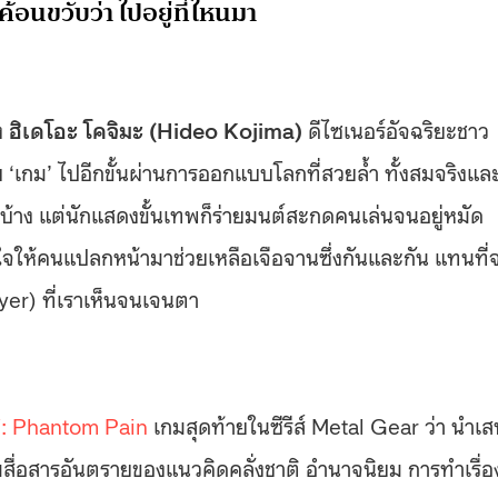
อนขวับว่า ไปอยู่ที่ไหนมา
ง
ฮิเดโอะ โคจิมะ (
Hideo Kojima)
ดีไซเนอร์อัจฉริยะชาว
ดับ ‘เกม’ ไปอีกขั้นผ่านการออกแบบโลกที่สวยล้ำ ทั้งสมจริงแล
ิร์คบ้าง แต่นักแสดงขั้นเทพก็ร่ายมนต์สะกดคนเล่นจนอยู่หมัด
่จูงใจให้คนแปลกหน้ามาช่วยเหลือเจือจานซึ่งกันและกัน แทนที่
er) ที่เราเห็นจนเจนตา
 V: Phantom Pain
เกมสุดท้ายในซีรีส์ Metal Gear ว่า นำเ
สื่อสารอันตรายของแนวคิดคลั่งชาติ อำนาจนิยม การทำเรื่อ