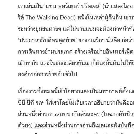
เราเล่นเป็น ‘แซม พอร์เตอร์ บริดเจส’ (นำแสดงโด
รีส์ The Walking Dead) หนึ่งในเหล่าผู้คืนถิ่น เขา
ระหว่างชุมชนต่างๆ แต่ไม่นานแซมจะต้องทำหน้าที่อัน
‘ประธานาธิบดีคนสุดท้าย’ ของอเมริกา นั่นคือ ก่อร
การเดินทางข้ามประเทศ สร้างเครือข่ายอินเทอร์เน
เข้าหากัน และในขณะเดียวกันเขาก็ต้องดั้นด้นไปให้ถ
องค์กรก่อการร้ายจับตัวไป
เรื่องราวทั้งหมดนี้เข้าใจยากและเป็นมหากาพย์ตั้งแ
บีบี บีที ฯลฯ ใส่เราโดยไม่เสียเวลาอธิบายว่ามันค
ส่วนหนึ่งผ่านการสนทนากับตัวละคร (ในฉากคัทซีนที
ตัวยง) และส่วนหนึ่งผ่านการอ่านอีเมลและฟังบันทึกเ