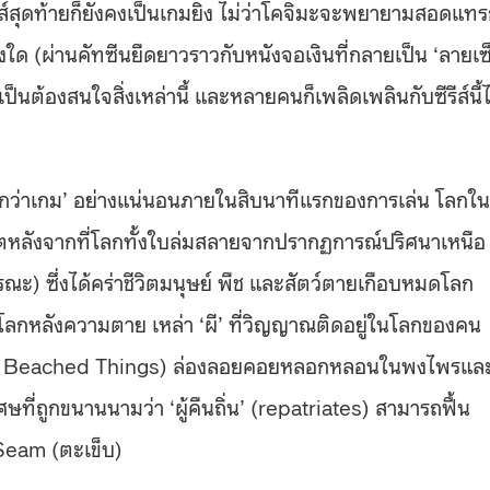
รีส์สุดท้ายก็ยังคงเป็นเกมยิง ไม่ว่าโคจิมะจะพยายามสอดแท
งใด (ผ่านคัทซีนยืดยาวราวกับหนังจอเงินที่กลายเป็น ‘ลายเซ
็นต้องสนใจสิ่งเหล่านี้ และหลายคนก็เพลิดเพลินกับซีรีส์นี้ไ
กกว่าเกม’ อย่างแน่นอนภายในสิบนาทีแรกของการเล่น โลกใน
ตหลังจากที่โลกทั้งใบล่มสลายจากปรากฏการณ์ปริศนาเหนือ
ณะ) ซึ่งได้คร่าชีวิตมนุษย์ พืช และสัตว์ตายเกือบหมดโลก
โลกหลังความตาย เหล่า ‘ผี’ ที่วิญญาณติดอยู่ในโลกของคน
่อมาจาก Beached Things) ล่องลอยคอยหลอกหลอนในพงไพรแล
เศษที่ถูกขนานนามว่า ‘ผู้คืนถิ่น’ (repatriates) สามารถฟื้น
Seam (ตะเข็บ)