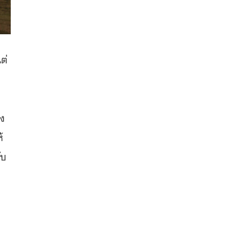
ต่
อง
้
ับ