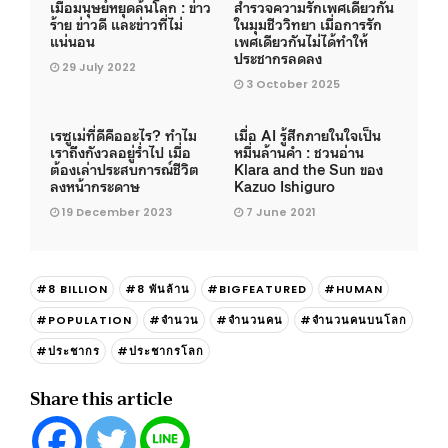
เมื่อมนุษย์หยุดล้นโลก : ข่าว
สำรวจความรักเพศเดียวกัน
ร้าย ข่าวดี และข่าวที่ไม่
ในมุมชีววิทยา เมื่อการรัก
แน่นอน
เพศเดียวกันไม่ได้ทำให้
ประชากรลดลง
29 July 2022
3 October 2025
เรซูเม่ที่ดีคืออะไร? ทำไม
เมื่อ AI รู้สึกภายในใจเป็น
เราถึงกังวลอยู่ร่ำไป เมื่อ
หมื่นล้านคำ : ชวนอ่าน
ต้องเล่าประสบการณ์ชีวิต
Klara and the Sun ของ
ลงหน้ากระดาษ
Kazuo Ishiguro
19 December 2023
7 June 2021
#8 BILLION
#8 พันล้าน
#BIGFEATURED
#HUMAN
#POPULATION
#จำนวน
#จำนวนคน
#จำนวนคนบนโลก
#ประชากร
#ประชากรโลก
Share this article