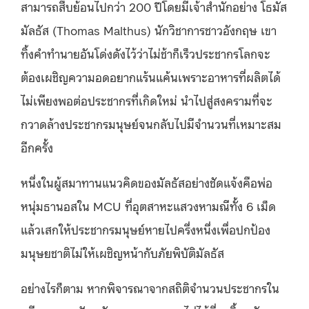
สามารถสืบย้อนไปกว่า 200 ปีโดยมีเจ้าสำนักอย่าง โธมัส
มัลธัส (Thomas Malthus) นักวิชาการชาวอังกฤษ เขา
ทิ้งคำทำนายอันโด่งดังไว้ว่าไม่ช้าก็เร็วประชากรโลกจะ
ต้องเผชิญความอดอยากแร้นแค้นเพราะอาหารที่ผลิตได้
ไม่เพียงพอต่อประชากรที่เกิดใหม่ นำไปสู่สงครามที่จะ
กวาดล้างประชากรมนุษย์จนกลับไปมีจำนวนที่เหมาะสม
อีกครั้ง
หนึ่งในผู้สมาทานแนวคิดของมัลธัสอย่างชัดแจ้งคือพ่อ
หนุ่มธานอสใน MCU ที่อุตสาหะแสวงหามณีทั้ง 6 เม็ด
แล้วเสกให้ประชากรมนุษย์หายไปครึ่งหนึ่งเพื่อปกป้อง
มนุษยชาติไม่ให้เผชิญหน้ากับภัยพิบัติมัลธัส
อย่างไรก็ตาม หากพิจารณาจากสถิติจำนวนประชากรใน