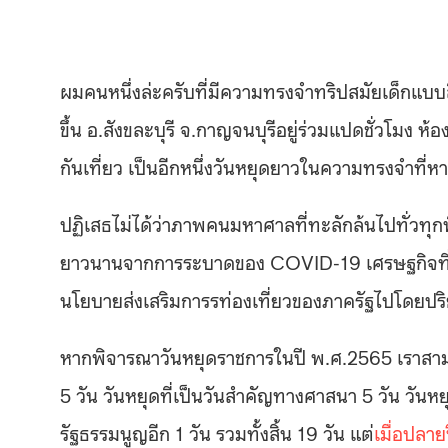
ผมคนหนึ่งล่ะครับที่มีความทรงจำทริปสมัยเด็กแบ
ขึ้น อ.สังขละบุรี จ.กาญจนบุรีอยู่ร่วมแปดชั่วโมง ห้อ
กันเที่ยว เป็นอีกหนึ่งวันหยุดยาวในความทรงจำที่
ปฏิเสธไม่ได้ว่าภาพคนมหาศาลที่ทะลักล้นไปทั่วทุกพื
ยาวนานจากการระบาดของ COVID-19 เศรษฐกิจที่คึ
นโยบายส่งเสริมการรท่องเที่ยวของภาครัฐไปโดยปร
หากพิจารณาวันหยุดราชการในปี พ.ศ.2565 เราสามาร
5 วัน วันหยุดที่เป็นวันสำคัญทางศาสนา 5 วัน วันห
รัฐธรรมนูญอีก 1 วัน รวมทั้งสิ้น 19 วัน แต่
เมื่อปลาย