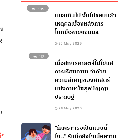
9.5K
แมสเกินไป งั้นไม่ชอบแล้ว
เหตุผลเบื้องหลังการ
าง
โบกมือลาของแมส
่ง
27 May 2026
412
เมื่ออักษรศาสตร์ไม่ใช่แค่
า
การเรียนภาษา ว่าด้วย
ความสำคัญของศาสตร์
แห่งภาษาในยุคปัญญา
ประดิษฐ์
28 May 2026
น
“ก็เพราะเธอเป็นแบบนี้
ีก
ไง…” รับมือยังไงเมื่อความ