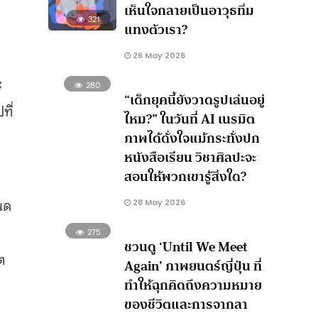
เห็นใจกลายเป็นอาวุธทิ่ม
321
แทงตัวเรา?
26 May 2026
ะ
280
“เด็กยุคนี้ยังวาดรูปเล่นอยู่
ที่
ไหม?” ในวันที่ AI เนรมิต
ภาพได้ดั่งใจแม้กระทั่งปก
หนังสือเรียน วิชาศิลปะจะ
สอนให้พวกเขารู้สิ่งใด?
นด
28 May 2026
275
ชวนดู ‘Until We Meet
ต
Again’ ภาพยนตร์ญี่ปุ่น ที่
ทำให้ฉุกคิดถึงความหมาย
ของชีวิตและการจากลา