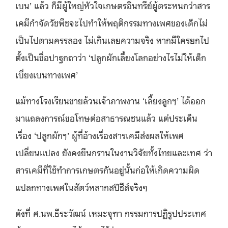
เบน’ แล้ว ก็มีผู้ใหญ่หัวใจเกษตรอินทรีย์ผู้ตระหนกว่าสาร
เคมีกำจัดวัชพืชจะไปทำให้พฤติกรรมทางเพศของเด็กไม่
เป็นไปตามครรลอง ไม่เกินเลยความจริง หากมีใครยกไป
ตั้งเป็นชื่อปาฐกถาว่า ‘ปลูกผักเลี้ยงโลกอย่างไรไม่ให้เด็ก
เบี่ยงเบนทางเพศ’
แม้ทางโรงเรียนชายล้วนเจ้าภาพงาน ‘เลี้ยงลูกฯ’ ได้ออก
มาแถลงการณ์ขอโทษต่อสาธารณชนแล้ว แต่ประเด็น
เรื่อง ‘ปลูกผักฯ’ ผู้ที่อ้างเรื่องสารเคมีส่งผลให้เพศ
เปลี่ยนแปลง ยังคงยืนกรานในงานวิจัยทั้งไทยและเทศ ว่า
สารเคมีที่ใช้ทำการเกษตรกันอยู่นั้นก่อให้เกิดความผิด
แปลกทางเพศในสัตว์หลากสปีชีส์จริงๆ
ดังที่ ศ.นพ.ธีระวัฒน์ เหมะจุฑา กรรมการปฏิรูปประเทศ