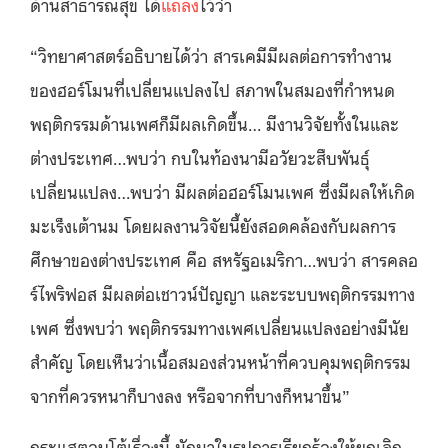
ด้านสาธารณสุข ได้
แถลง
ไว้ว่า
“วิทยาศาสตร์อธิบายได้ว่า สารเคมีมีผลต่อการทำงาน
ของฮอร์โมนที่เปลี่ยนแปลงไป สภาพในสมองที่กำหนด
พฤติกรรมด้านเพศก็มีผลเกิดขึ้น… มีงานวิจัยทั้งในและ
ต่างประเทศ…พบว่า กบในท้องนามีอวัยวะสืบพันธุ์
เปลี่ยนแปลง…พบว่า มีผลต่อฮอร์โมนเพศ ซึ่งมีผลให้เกิด
มะเร็งเต้านม โดยผลงานวิจัยนี้ยังสอดคล้องกับผลการ
ศึกษาของต่างประเทศ คือ สหรัฐอเมริกา…พบว่า สารคลอ
ร์ไพริฟอส มีผลต่อเชาวน์ปัญญา และระบบพฤติกรรมทาง
เพศ ซึ่งพบว่า พฤติกรรมทางเพศเปลี่ยนแปลงอย่างมีนัย
สำคัญ โดยเห็นว่าเนื้อสมองส่วนหน้าที่ควบคุมพฤติกรรม
จากที่ควรหนาก็บางลง หรือจากที่บางก็หนาขึ้น”
กระแสตอบโต้เรื่องนี้ มักมาในรูปการเรียกร้องให้ยกเลิก