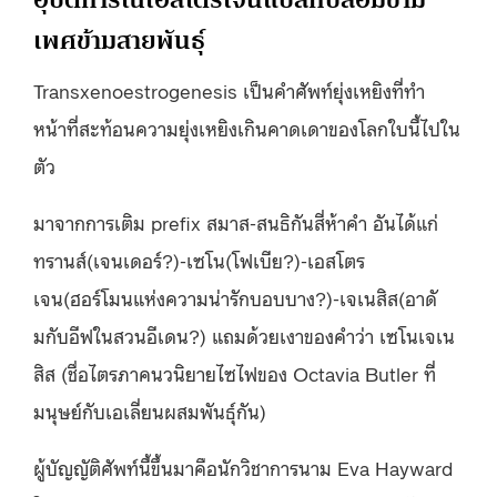
เพศข้ามสายพันธุ์
Transxenoestrogenesis เป็นคำศัพท์ยุ่งเหยิงที่ทำ
หน้าที่สะท้อนความยุ่งเหยิงเกินคาดเดาของโลกใบนี้ไปใน
ตัว
มาจากการเติม prefix สมาส-สนธิกันสี่ห้าคำ อันได้แก่
ทรานส์(เจนเดอร์?)-เซโน(โฟเบีย?)-เอสโตร
เจน(ฮอร์โมนแห่งความน่ารักบอบบาง?)-เจเนสิส(อาดั
มกับอีฟในสวนอีเดน?) แถมด้วยเงาของคำว่า เซโนเจเน
สิส (ชื่อไตรภาคนวนิยายไซไฟของ Octavia Butler ที่
มนุษย์กับเอเลี่ยนผสมพันธุ์กัน)
ผู้บัญญัติศัพท์นี้ขึ้นมาคือนักวิชาการนาม Eva Hayward