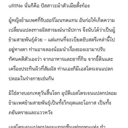
uRINe นั่นก็คือ ปัสสาวะม้าตัวเมียตั้งท้อง
ผู้หญิงข้ามเพศที่รับฮอร์โมนทดแทน อันก่อให้เกิดความ
เปลี่ยนแปลงทางผัสสารมณ์นานัปการ จึงนับได้ว่าเป็นผู้
ข้ามสายพันธุ์ด้วย – แต่แทนที่จะเบียดขับสตรีเหล่านี้ไป
อยู่หางตา ท่านอาจลองน้อมนำเรื่องของเขามาปรับ
ทัศนคติตัวเองว่า จากอาหารและยาที่กิน จากขี้ดินและ
เครื่องประทินผิวที่สัมผัส ท่านเองก็มีเอสโตรเจนแปลก
ปลอมในร่างกายเช่นกัน
มิใช่ลางบอกเหตุวันสิ้นโลก อุบัติเอสโตรเจนแปลกปลอม
ข้ามเพศข้ามสายพันธุ์เป็นทั้งวิกฤตและโอกาส เป็นทั้ง
ภยันตรายและแววหวัง
เอสโตรเจนแปลกปลอมแทรกซึมอยู่ทุกหนแห่ง ทำ