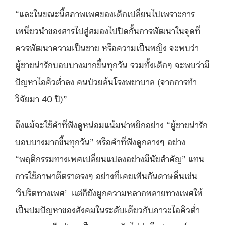
“และในขณะนี้สภาพเพศของเด็กเปลี่ยนไปเพราะการ
เหนี่ยวนำของสารไปสู่สมองไปปิดกั้นการพัฒนาในจุดที่
ควรพัฒนาความเป็นชาย หรือความเป็นหญิง จะพบว่า
ผู้ชายน่ารักบอบบางมากขึ้นทุกวัน รวมทั้งเด็กๆ จะพบว่ามี
ปัญหาไอคิวต่ำลง คนป่วยล้นโรงพยาบาล (จากการทำ
วิจัยมา 40 ปี)”
ถึงแม้จะใช้คำที่ฟังดูหน่อมแน้มน่าหยิกอย่าง “ผู้ชายน่ารัก
บอบบางมากขึ้นทุกวัน” หรือคำที่ฟังดูกลางๆ อย่าง
“พฤติกรรมทางเพศเปลี่ยนแปลงอย่างมีนัยสำคัญ” แทน
การใช้ภาษาตีตราตรงๆ อย่างที่เคยเห็นกันดาษดื่นเช่น
‘วิปริตทางเพศ’ แต่ก็ยังผูกความหลากหลายทางเพศให้
เป็นปมปัญหาของสังคมในระดับเดียวกับภาวะไอคิวต่ำ