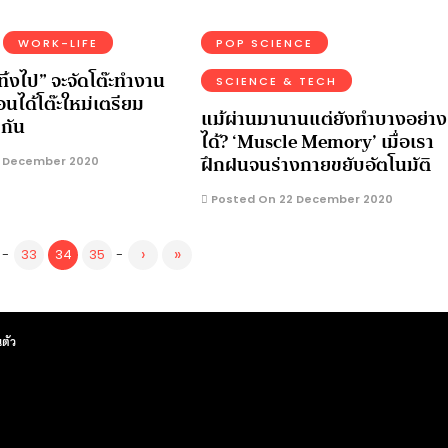
WORK-LIFE
POP SCIENCE
็ทิ้งไป” จะจัดโต๊ะทำงาน
SCIENCE & TECH
อนได้โต๊ะใหม่เตรียม
แม้ผ่านมานานแต่ยังทำบางอย่าง
ยกัน
ได้? ‘Muscle Memory’ เมื่อเรา
ฝึกฝนจนร่างกายขยับอัตโนมัติ
 December 2020
Posted On 22 December 2020
›
»
-
33
34
35
-
ตัว