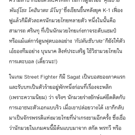
พันธุ์โชะ โคฮินาตะ มิโนรุ’
ซึ่งเขียนขึ้นหลังยุค K-1 เฟื่อง
ฟูแล้วก็มีตัวละครนักมวยไทยหลายตัว หนึ่งในนั้นคือ
สามารถ ศรินทุ ที่เป็นนักมวยไทยเก่งกาจระดับแชมป์
หรือแม้แต่การ์ตูนฟุตบอลอย่าง
‘กัปตันซึบาสะ’
ก็ยังให้ตัว
เอ้ของทีมอย่าง บุนนาค สิงห์ประเสริฐ ใช้วิชามวยไทยใน
การเตะบอล (เดี๋ยวนะ!)
ในเกม Street Fighter ก็มี Sagat เป็นบอสของภาคแรก
และรับบทเป็นตัวร้ายอยู่พักหนึ่งก่อนที่เรื่องจะพลิก
(เพราะความนิยม) ว่า จริงๆ นักมวยร่างยักษ์แค่ยึดติดกับ
การเอาชนะตัวเอกแบบริว เมื่อเขาปล่อยวางได้ เขาก็กลับ
มาเป็นจักรพรรดิแห่งมวยไทยที่น่าเกรงขามอีกครั้ง ซึ่งเชื่อ
ว่านักมวยในเกมคนนี้มีต้นแบบมาจาก สกัด พรทวี หรือ