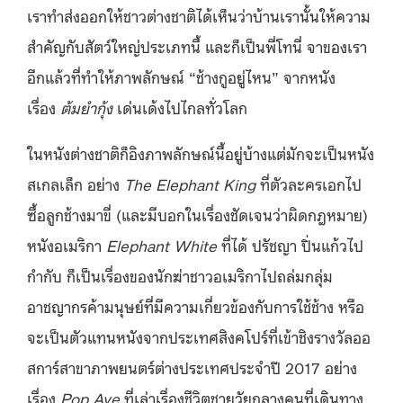
เราทำส่งออกให้ชาวต่างชาติได้เห็นว่าบ้านเรานั้นให้ความ
สำคัญกับสัตว์ใหญ่ประเภทนี้ และก็เป็นพี่โทนี่ จาของเรา
อีกแล้วที่ทำให้ภาพลักษณ์ “ช้างกูอยู่ไหน” จากหนัง
เรื่อง
ต้มยำกุ้ง
เด่นเด้งไปไกลทั่วโลก
ในหนังต่างชาติก็อิงภาพลักษณ์นี้อยู่บ้างแต่มักจะเป็นหนัง
สเกลเล็ก อย่าง
The Elephant King
ที่ตัวละครเอกไป
ซื้อลูกช้างมาขี่ (และมีบอกในเรื่องชัดเจนว่าผิดกฎหมาย)
หนังอเมริกา
Elephant White
ที่ได้ ปรัชญา ปิ่นแก้วไป
กำกับ ก็เป็นเรื่องของนักฆ่าชาวอเมริกาไปถล่มกลุ่ม
อาชญากรค้ามนุษย์ที่มีความเกี่ยวข้องกับการใช้ช้าง หรือ
จะเป็นตัวแทนหนังจากประเทศสิงคโปร์ที่เข้าชิงรางวัลออ
สการ์สาขาภาพยนตร์ต่างประเทศประจำปี 2017 อย่าง
เรื่อง
Pop Aye
ที่เล่าเรื่องชีวิตชายวัยกลางคนที่เดินทาง