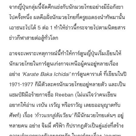
จากญี่ปุ่นกลุ่มนี้จัดศึกแข่งกับนักมวยไทยอย่างมีข้อกังขา
ไปครั้งหนึ่ง ผลคือฝั่งนักมวยไทยที่ครูยอดธงนำทัพมานั้น
เอาชนะไปได้ 5 ต่อ 1 ทำให้ข่าวนี้กระจายไปตามนิตยสาร
ข่าวกีฬาสายต่อสู้ทั่วโลก
อาจจะเพราะเหตุการณ์นี้ทำให้การ์ตูนญี่ปุ่นเริ่มเขียนให้
นักมวยไทยในการ์ตูนเก่งกาจเหนือผู้คนอยู่หลายเรื่อง
อย่าง
‘Karate Baka Ichidai’
การ์ตูนคาราเต้ ที่เขียนในปี
1971-1977 ก็มีตัวละครนักมวยไทยอยู่หลายตัว และเป็น
แชมป์ฝีมือร้ายกาจชื่อ Reeban (ไม่แน่ใจว่าคนเขียน
อยากให้อ่าน เรบัน เรวัญ หรือราวัญ เลยขออนุญาตทับ
ศัพท์) เรื่อง
‘ก้าวแรกสู่สังเวียน’
ก็มีนักมวยไทยเด่นๆ อยู่
หลายคน อย่าง จิมมี่ ศรีฟ้า ก็ปรากฎตัวเป็นคู่แข่งที่สร้าง
ความลำบากของตัวละครหลัก ในการ์ตูนเรื่อง
‘คุณชาย