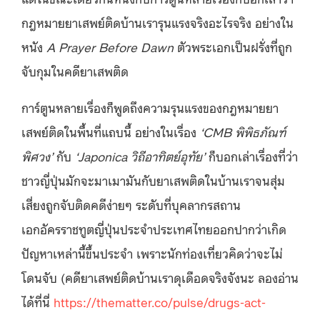
กฎหมายยาเสพย์ติดบ้านเรารุนแรงจริงอะไรจริง อย่างใน
หนัง
A Prayer Before Dawn
ตัวพระเอกเป็นฝรั่งที่ถูก
จับกุมในคดียาเสพติด
การ์ตูนหลายเรื่องก็พูดถึงความรุนแรงของกฎหมายยา
เสพย์ติดในพื้นที่แถบนี้ อย่างในเรื่อง
‘CMB พิพิธภัณฑ์
พิศวง’
กับ
‘Japonica วิถีอาทิตย์อุทัย’
ก็บอกเล่าเรื่องที่ว่า
ชาวญี่ปุ่นมักจะมาเมามันกับยาเสพติดในบ้านเราจนสุ่ม
เสี่ยงถูกจับติดคดีง่ายๆ ระดับที่บุคลากรสถาน
เอกอัครราชทูตญี่ปุ่นประจำประเทศไทยออกปากว่าเกิด
ปัญหาเหล่านี้ขึ้นประจำ เพราะนักท่องเที่ยวคิดว่าจะไม่
โดนจับ (คดียาเสพย์ติดบ้านเราดุเดือดจริงจังนะ ลองอ่าน
ได้ที่นี่
https://thematter.co/pulse/drugs-act-