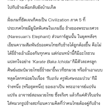
ไปกับช้างเพื่อกลับยังบ้านเกิด
ฝั่งเกมที่ชัดเจนก็คงเป็น Civilization ภาค 5 ที่
ประเทศไทยมียูนิตพิเศษในเกมชื่อ ช้างของพระนเรศวร
(Naresuan’s Elephant) ส่วนการ์ตูนนั้น ในยุคหลังๆ
เขียนความสัมพันธ์ของคนไทยกับช้างได้ถูกต้องขึ้น คือไม่
ได้ขี่ช้างเข้าเมืองกันทุกคน แต่ก่อนหน้านี้ก็มีอะไรชวน
แปลกใจอย่าง
‘Karate Baka Ichidai’
ก็มีตัวละครลูก
ศิษย์แชมป์มวยไทยขี่ข้างมาขึ้นเวทีชกมวย หรือถ้าเอาแบบ
หลุดโลกหน่อยในเรื่อง
‘รีบอร์น ครูพิเศษจอมป่วน’
ก็มี
ร่างหนึ่ง (หรือชุดหนึ่ง) ของเขาเป็น พระอาจารย์แปร๋น
แปร๋น อาจารย์สอนมวยไทย ซึ่งจริงๆ แล้วก็แค่ตัวรีบอร์น
ใส่หมวกรูปช้างสะท้อนความคิดที่ว่าคนไทยต้องคู่กับช้าง