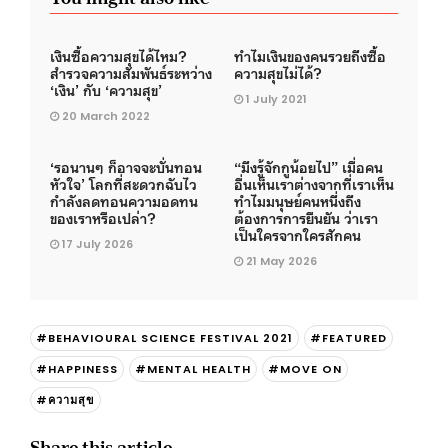
เงินซื้อความสุขได้ไหม?
ทำไมเงินของคนรวยถึงซื้อ
สำรวจความสัมพันธ์ระหว่าง
ความสุขไม่ได้?
‘เงิน’ กับ ‘ความสุข’
1 July 2021
20 March 2022
‘รอนานๆ ก็อาจจะบั่นทอน
“มึงรู้จักกูน้อยไป” เมื่อคน
หัวใจ’ โลกที่สะดวกฉับไว
อื่นเห็นเราต่างจากที่เราเห็น
กำลังลดทอนความอดทน
ทำไมมนุษย์คนหนึ่งถึง
ของเราหรือเปล่า?
ต้องการการยืนยัน ว่าเรา
เป็นใครจากใครสักคน
17 July 2026
21 May 2026
#BEHAVIOURAL SCIENCE FESTIVAL 2021
#FEATURED
#HAPPINESS
#MENTAL HEALTH
#MOVE ON
#ความสุข
Share this article