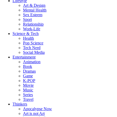
Lifestyle
Art & Design
Mental Health
Sex Esteem
Sport
Relationship
Work-Life
Science & Tech
Health
Pop Science
Tech Nerd
Social Media
Entertainment
Animation
Book
Dramas
Game
K-POP
Movie
Music
Series
Travel
Thinkers
Apocalypse Now
Art is not Art