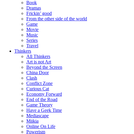
Book
Dramas
Frickin’ good
From the other side of the world
Game
Movie
Music
Series
Travel
Thinkers
All Thinkers
Art is not Art
Beyond the Screen
China Door
Clash
Conflict Zone
Curious Cat
Economy Forward
End of the Road
Game Theory
Have a Geek Time
Mediascape
Miikia
Online On Life
Powerism