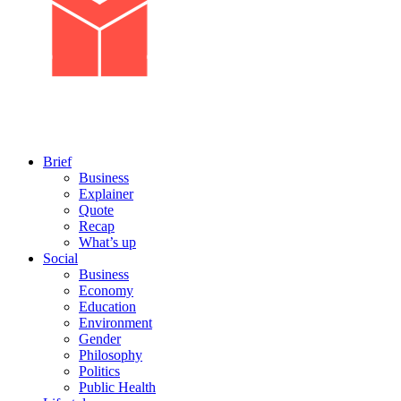
Brief
Business
Explainer
Quote
Recap
What’s up
Social
Business
Economy
Education
Environment
Gender
Philosophy
Politics
Public Health