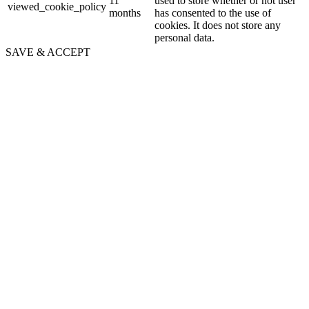
11
used to store whether or not user
viewed_cookie_policy
months
has consented to the use of
cookies. It does not store any
personal data.
SAVE & ACCEPT