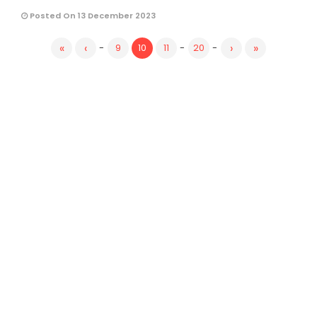
Posted On 13 December 2023
«
‹
›
»
-
9
10
11
-
20
-