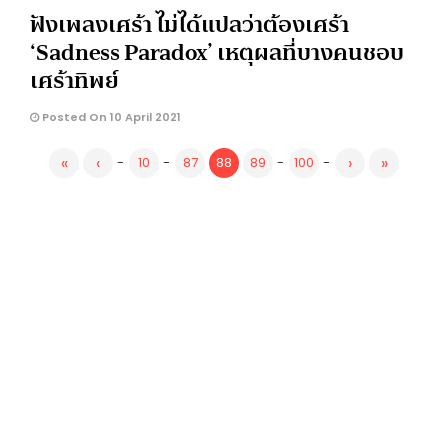
ฟังเพลงเศร้า ไม่ได้แปลว่าต้องเศร้า
‘Sadness Paradox’ เหตุผลที่บางคนชอบ
เศร้าทิพย์
Posted On 10 April 2021
«
‹
›
»
-
10
-
87
88
89
-
100
-