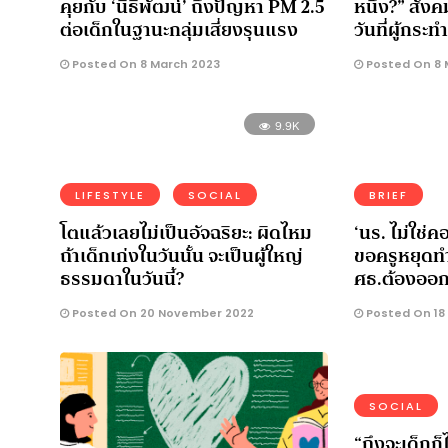
คุยกับ ‘นิธิพัฒน์’ ถึงปัญหา PM 2.5
หนึ่ง?” สังค
ต่อเด็กในฐานะกลุ่มเสี่ยงรุนแรง
วันที่ผู้กระท
Posted On 8 March 2023
Posted On 8 
9.9K
LIFESTYLE
SOCIAL
BRIEF
โตแล้วเลยไม่เป็นอัจฉริยะ: ผิดไหม
‘นร. ไม่ใช่
ถ้าเด็กเก่งในวันนั้น จะเป็นผู้ใหญ่
ขอครูหยุดทำ
ธรรมดาในวันนี้?
ศธ.ต้องออก
Posted On 20 November 2022
Posted On 18
SOCIAL
“ถึงจะเด็กก