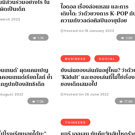
มมีส่วนร่วมอย่างไร ใน
ไอดอล เรื่องล่อแหลม และการ
ำผิดเป็นเด็ก
เติบโต: ว่าด้วยวงการ K-POP กั
ความกังวลต่อศิลปินอายุน้อย
March 2023
Posted On 18 January 2023
1.1K
3.8K
BUSINESS
SOCIAL
คอนเทนต์’ ผุดแคมเปญ
ยังเล่นของเล่นกันอยู่ไหม? ว่าด้ว
คอนเทนต์เรียกไลก์ ยํ้า
‘Kidult’ และของเล่นที่ไม่ใช่เรื่อง
กฎปกป้องสิทธิเด็ก
ของเด็กเสมอไป
 August 2022
Posted On 26 June 2022
7.0K
17.8K
THINKERS
็ไปโรงเรียนเองได้นะ”
แมรี เอลเลน กับคืนวันอันโหดร้า