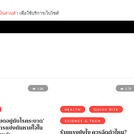
็นส่วนตัว
เพื่อใช้บริการเว็บไซต์
Lifestyle
Science & Tech
Entertainment
Thinkers
1.2K
2.7K
HEALTH
QUICK BITE
ียดอยู่กับโรคระบาด’
SCIENCE & TECH
ารแย่งกันหายใจใน
ร้ายแรงยังไง ควรฉีดตัวไหน?