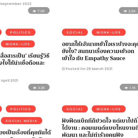
 September 2022
7.0K
2.6K
POLITICS
SOCIAL
WORK-LIFE
อยากให้เจ้านายเข้าใจเราบ้างจะคุ
WORK-LIFE
ยังไง? สนทนาเรื่องความเข้าอก
งสื่อสารเป็น’ เรียนรู้วิธี
เข้าใจ กับ Empathy Sauce
งไงให้น่าเชื่อถือและ
Posted On 25 March 2021
April 2021
3.2K
1.1K
POLITICS
SOCIAL
WORK-LIFE
ฟังฟีดแบ็กทีก็ปวดใจ แต่เบาไปก็
SOCIAL MEDIA
ได้งาน : คอมเมนต์แบบไหนงานถ
งเป็นเรื่องที่คุยกันได้
พัฒนา และไม่ทำร้ายคนฟัง