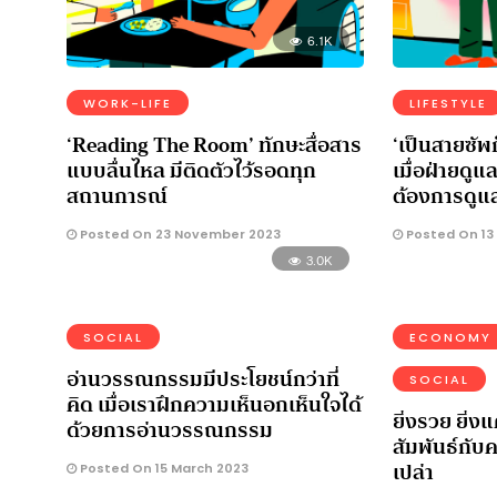
6.1K
WORK-LIFE
LIFESTYLE
‘Reading The Room’ ทักษะสื่อสาร
‘เป็นสายซัพ
แบบลื่นไหล มีติดตัวไว้รอดทุก
เมื่อฝ่ายดูแ
สถานการณ์
ต้องการดูแล
Posted On 23 November 2023
Posted On 13
3.0K
SOCIAL
ECONOMY
อ่านวรรณกรรมมีประโยชน์กว่าที่
SOCIAL
คิด เมื่อเราฝึกความเห็นอกเห็นใจได้
ยิ่งรวย ยิ่งแ
ด้วยการอ่านวรรณกรรม
สัมพันธ์กับ
เปล่า
Posted On 15 March 2023