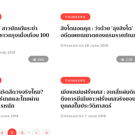
THINKERS
’ สาวนักเต้นระบำ
สิงโตนอกคุก : ว่าด้วย ‘ลุงสิงโต’
ชาวกรุงเมื่อเกือบ 100
อดีตเพชฌฆาตของกรมราชทัณฑ
Posted On 28 June 2018
uly 2018
649
2.0K
THINKERS
นริดสีดวงจริงไหม?
เมียแหม่มฝรั่งเศส : จากสี่แผ่นดิ
ตร์เทศและไทยผ่าน
ถึงการมีเมียชาวฝรั่งเศสจริงขอ
ารหนัก
บุคคลในประวัติศาสตร์
 June 2018
Posted On 7 June 2018
›
»
4
5
6
-